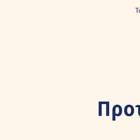
Τ
Προ