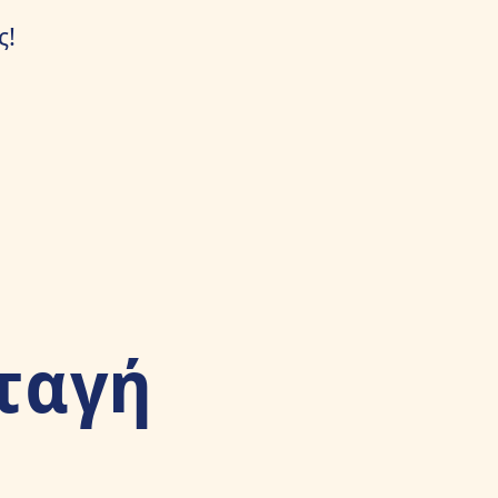
ς!
ταγή