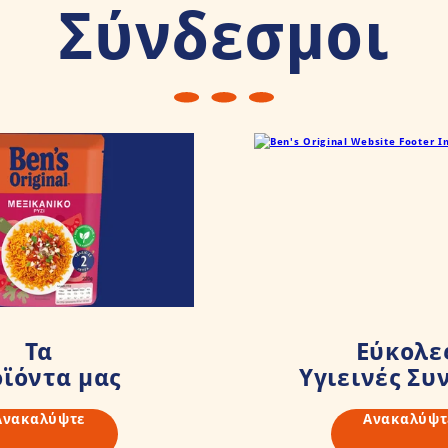
Σύνδεσμοι
Τα
Εύκολε
ϊόντα μας
Υγιεινές Συ
Ανακαλύψτε
Ανακαλύψτ