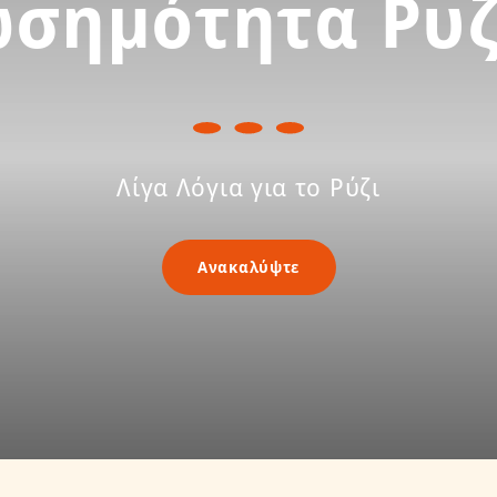
ωσημότητα Ρυζ
Λίγα Λόγια για το Ρύζι
Ανακαλύψτε