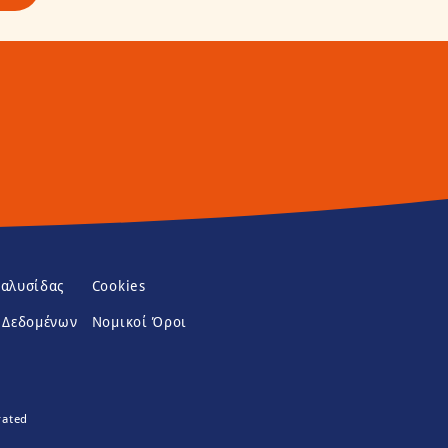
(opens in new window)
 αλυσίδας
Cookies
(opens in new window)
 Δεδομένων
Νομικοί Όροι
rated