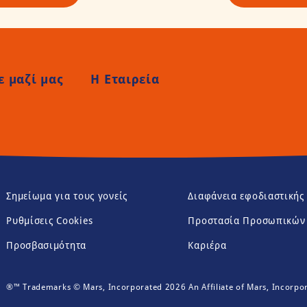
 μαζί μας
Η Εταιρεία
(opens in new window)
(opens in new window)
Σημείωμα για τους γονείς
Διαφάνεια εφοδιαστικής
(opens in new window)
Ρυθμίσεις Cookies
Προστασία Προσωπικών
(opens in new window)
(opens in new window)
Προσβασιμότητα
Καριέρα
®™ Trademarks © Mars, Incorporated 2026 An Affiliate of Mars, Incorpo